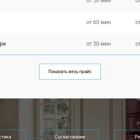
от 50 мин
о
от 60 мин
о
ри
от 50 мин
о
от 90 мин
о
Показать весь прайс
meg
от 60 мин
о
от 50 мин
о
от 120 мин
о
стика
Согласование
Р