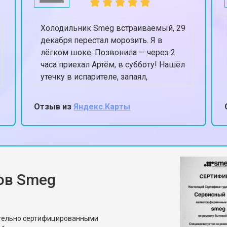
Холодильник Smeg встраиваемый, 29
декабря перестал морозить. Я в
лёгком шоке. Позвонила — через 2
часа приехал Артём, в субботу! Нашёл
утечку в испарителе, запаял,
заправил. К вечеру уже -18 в
морозилке. Спасли Новый год,
Отзыв из
Яндекс.Карты
честное слово.
ов Smeg
ительно сертифицированными