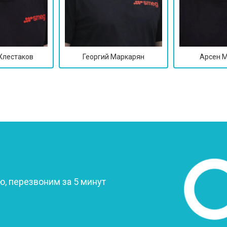
Хлестаков
Георгий Маркарян
Арсен 
?
, перезвоним за 5 минут