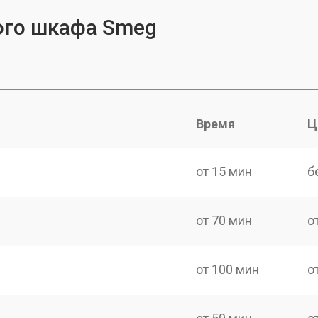
ого шкафа Smeg
Время
Ц
от 15 мин
б
от 70 мин
о
от 100 мин
о