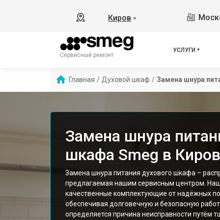
Моско
Киров
▼
УСЛУГИ
Сервисный ремонт
Главная
/
Духовой шкаф
/
Замена шнура пит
Замена шнура питан
шкафа Smeg в Киро
Замена шнура питания духового шкафа – распр
предлагаемая нашим сервисным центром. Наш
качественные комплектующие от надёжных пос
обеспечивая долговечную и безопасную работ
определяется причина неисправности путём т