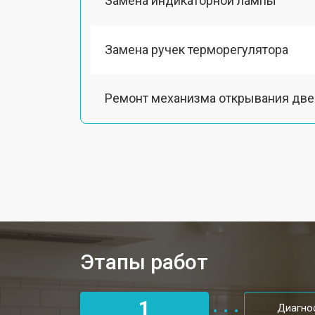
Замена индикаторной лампы
Замена ручек терморегулятора
Ремонт механизма открывания две
Замена ТЭН духового шкафа Smeg
Замена таймера духового шкафа S
Замена термодатчика
Этапы работ
Замена панели управления
1
Диагно