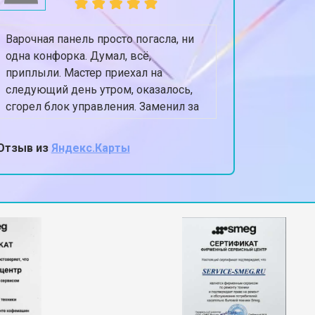
Варочная панель просто погасла, ни
Посудом
одна конфорка. Думал, всё,
оставля
приплыли. Мастер приехал на
Приехал 
следующий день утром, оказалось,
сушилки
сгорел блок управления. Заменил за
полность
40 минут, цена как и сказали по
Теперь п
телефону.
Очень а
Отзыв из
Яндекс.Карты
Отзыв из
мастер,