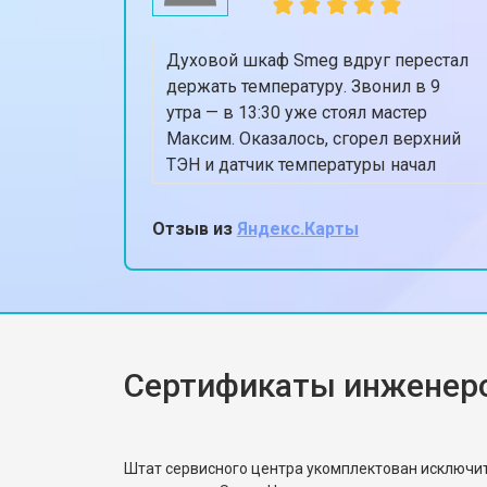
Духовой шкаф Smeg вдруг перестал
держать температуру. Звонил в 9
утра — в 13:30 уже стоял мастер
Максим. Оказалось, сгорел верхний
ТЭН и датчик температуры начал
глючить. Поменяли всё
оригинальным, духовка теперь греет
Отзыв из
Яндекс.Карты
ровно 180, когда ставлю 180.
Спасибо, жена снова готовит пироги!
Сертификаты инженер
Штат сервисного центра укомплектован исключ