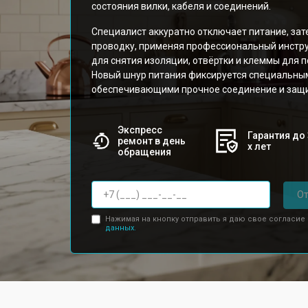
состояния вилки, кабеля и соединений.
Специалист аккуратно отключает питание, за
проводку, применяя профессиональный инстр
для снятия изоляции, отвёртки и клеммы для 
Новый шнур питания фиксируется специальны
обеспечивающими прочное соединение и защи
Экспресс
Гарантия до 
ремонт в день
х лет
обращения
От
Нажимая на кнопку отправить я даю свое согласие
данных.