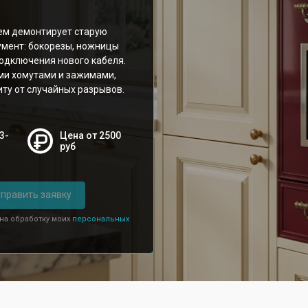
тем демонтирует старую
умент: бокорезы, ножницы
подключения нового кабеля.
ми хомутами и зажимами,
ту от случайных разрывов.
3-
Цена от 2500
руб
править заявку
 на обработку моих
персональных