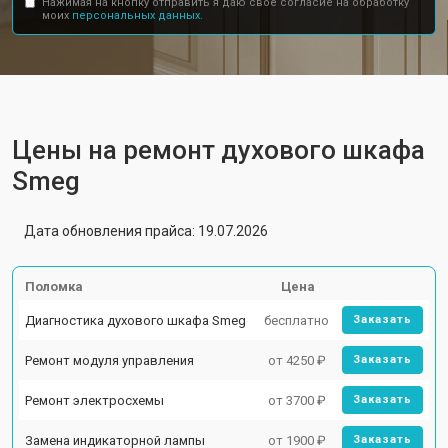
Нажимая на кнопку отправить я даю свое согласие на обработку
моих
персональных данных.
Цены на ремонт духового шкафа
Smeg
Дата обновления прайса: 19.07.2026
Поломка
Цена
Диагностика духового шкафа Smeg
бесплатно
Заказать
Ремонт модуля управления
от 4250 ₽
Заказать
Ремонт электросхемы
от 3700 ₽
Заказать
Замена индикаторной лампы
от 1900 ₽
Заказать