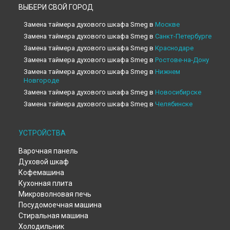
ВЫБЕРИ СВОЙ ГОРОД
Замена таймера духового шкафа Smeg в
Москве
Замена таймера духового шкафа Smeg в
Санкт-Петербурге
Замена таймера духового шкафа Smeg в
Краснодаре
Замена таймера духового шкафа Smeg в
Ростове-на-Дону
Замена таймера духового шкафа Smeg в
Нижнем
Новгороде
Замена таймера духового шкафа Smeg в
Новосибирске
Замена таймера духового шкафа Smeg в
Челябинске
Замена таймера духового шкафа Smeg в
Екатеринбурге
Замена таймера духового шкафа Smeg в
Казани
УСТРОЙСТВА
Замена таймера духового шкафа Smeg в
Уфе
Варочная панель
Замена таймера духового шкафа Smeg в
Воронеже
Духовой шкаф
Замена таймера духового шкафа Smeg в
Волгограде
Кофемашина
Замена таймера духового шкафа Smeg в
Барнауле
Кухонная плита
Замена таймера духового шкафа Smeg в
Тольятти
Микроволновая печь
Замена таймера духового шкафа Smeg в
Саратове
Посудомоечная машина
Замена таймера духового шкафа Smeg в
Томске
Стиральная машина
Замена таймера духового шкафа Smeg в
Тюмени
Холодильник