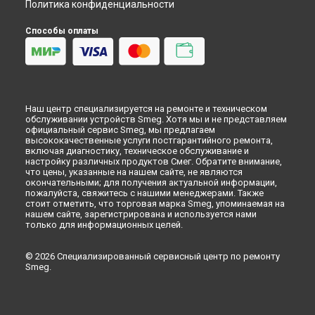
Замена термодатчика духового шкафа Smeg в
Астрахани
Политика конфиденциальности
Замена термодатчика духового шкафа Smeg в
Набережных Челнах
Способы оплаты
Замена термодатчика духового шкафа Smeg в
Липецке
Наш центр специализируется на ремонте и техническом
обслуживании устройств Smeg. Хотя мы и не представляем
официальный сервис Smeg, мы предлагаем
высококачественные услуги постгарантийного ремонта,
включая диагностику, техническое обслуживание и
настройку различных продуктов Смег. Обратите внимание,
что цены, указанные на нашем сайте, не являются
окончательными; для получения актуальной информации,
пожалуйста, свяжитесь с нашими менеджерами. Также
стоит отметить, что торговая марка Smeg, упоминаемая на
нашем сайте, зарегистрирована и используется нами
только для информационных целей.
© 2026 Специализированный сервисный центр по ремонту
Smeg.