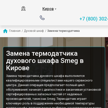
Киров
▼
+7 (800) 302
Главная
/
Духовой шкаф
/
Замена термодатчика
Замена термодатчика
духового шкафа Smeg в
Кирове
Замена термодатчика духового шкафа выполняется
квалифицированными специалистами нашего сервисного
центра. Данная операция предполагает полный цикл
обслуживания: начиная с диагностики и заканчивая установкой
сертифицированных запасных частей от надежных
производителей, таких как Smeg. Термодатчик играет
ключевую роль в поддержании необходимой температуры
внутри шкафа, поэтому важно выбирать качественное изделие.