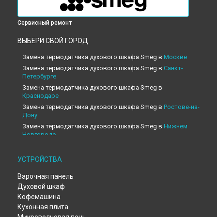
Сервисный ремонт
ВЫБЕРИ СВОЙ ГОРОД
Замена термодатчика духового шкафа Smeg в
Москве
Замена термодатчика духового шкафа Smeg в
Санкт-
Петербурге
Замена термодатчика духового шкафа Smeg в
Краснодаре
Замена термодатчика духового шкафа Smeg в
Ростове-на-
Дону
Замена термодатчика духового шкафа Smeg в
Нижнем
Новгороде
Замена термодатчика духового шкафа Smeg в
Новосибирске
УСТРОЙСТВА
Замена термодатчика духового шкафа Smeg в
Челябинске
Варочная панель
Замена термодатчика духового шкафа Smeg в
Екатеринбурге
Духовой шкаф
Замена термодатчика духового шкафа Smeg в
Казани
Кофемашина
Кухонная плита
Замена термодатчика духового шкафа Smeg в
Уфе