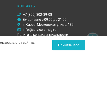
КОНТАКТЫ
+7 (800) 302-39-08
Ежедневно с 09:00 до 21:00
г. Киров, Московская улица, 135
info@service-smeg.ru
Политика конфиденциальности
ьзовать этот сайт, вы
Способы оплаты
Принять все
ьный сервис Smeg, мы предлагаем
ных продуктов Смег. Обратите внимание, что цены,
нашими менеджерами. Также стоит отметить, что
ей.