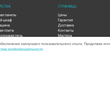
ЙСТВА
СТРАНИЦЫ
ая панель
Цены
й шкаф
Гарантия
ашина
Доставка
ая плита
Контакты
олновая печь
Мастера
моечная машина
Карта сайта
обеспечения наилучшего пользовательского опыта. Продолжая испол
ьная машина
тика конфиденциальности
льник
льная камера
й шкаф
ком обслуживании устройств Smeg. Хотя мы и не представляем официал
а, включая диагностику, техническое обслуживание и настройку различ
ыми; для получения актуальной информации, пожалуйста, свяжитесь с 
зарегистрирована и используется нами только для информационных цел
онту Smeg.