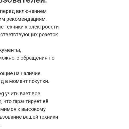
о перед включением
ким рекомендациям.
е техники к электросети
оответствующих розеток
кументы,
можного обращения по
ующие на наличие
д в момент покупки.
g учитывает все
 что гарантирует её
емимся к высокому
льзование вашей техники
.