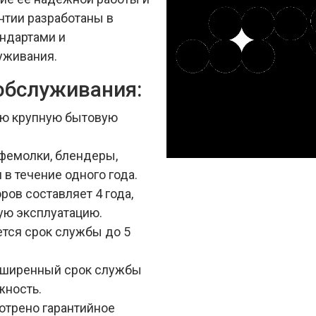
нтии разработаны в
андартами и
уживания.
обслуживания:
сю крупную бытовую
офемолки, блендеры,
 в течение одного года.
ов составляет 4 года,
ую эксплуатацию.
тся срок службы до 5
асширенный срок службы
жность.
отрено гарантийное