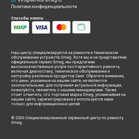
info@service-smeg.ru
Устранение утечки хладагента холодильника Smeg в
Политика конфиденциальности
Красноярске
Способы оплаты
Устранение утечки хладагента холодильника Smeg в
Перми
Устранение утечки хладагента холодильника Smeg в
Ульяновске
Устранение утечки хладагента холодильника Smeg в
Кирове
Наш центр специализируется на ремонте и техническом
Устранение утечки хладагента холодильника Smeg в
обслуживании устройств Smeg. Хотя мы и не представляем
Оренбурге
официальный сервис Smeg, мы предлагаем
высококачественные услуги постгарантийного ремонта,
Устранение утечки хладагента холодильника Smeg в
включая диагностику, техническое обслуживание и
Кемерово
настройку различных продуктов Смег. Обратите внимание,
что цены, указанные на нашем сайте, не являются
Устранение утечки хладагента холодильника Smeg в
окончательными; для получения актуальной информации,
Новокузнецке
пожалуйста, свяжитесь с нашими менеджерами. Также
Устранение утечки хладагента холодильника Smeg в
стоит отметить, что торговая марка Smeg, упоминаемая на
Рязани
нашем сайте, зарегистрирована и используется нами
только для информационных целей.
Устранение утечки хладагента холодильника Smeg в
Астрахани
© 2026 Специализированный сервисный центр по ремонту
Устранение утечки хладагента холодильника Smeg в
Smeg.
Набережных Челнах
Устранение утечки хладагента холодильника Smeg в
Липецке