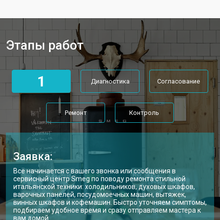
Замена дефростера
от 4750 ₽
Заказать
Замена мотор-компрессора
от 3650 ₽
Заказать
Этапы работ
Замена нагревателя испарителя
от 2550 ₽
Заказать
Замена нагревателя оттайки
от 2300 ₽
Заказать
1
Диагностика
Согласование
Замена реле холодильника Smeg
от 2550 ₽
Заказать
Ремонт
Контроль
Заявка:
Всё начинается с вашего звонка или сообщения в
сервисный центр Smeg по поводу ремонта стильной
итальянской техники: холодильников, духовых шкафов,
варочных панелей, посудомоечных машин, вытяжек,
винных шкафов и кофемашин. Быстро уточняем симптомы,
подбираем удобное время и сразу отправляем мастера к
вам домой.