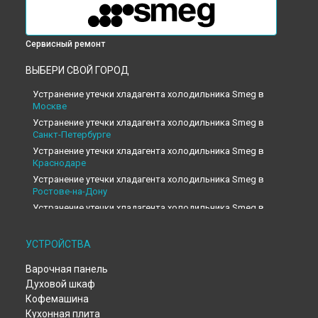
Сервисный ремонт
ВЫБЕРИ СВОЙ ГОРОД
Устранение утечки хладагента холодильника Smeg в
Москве
Устранение утечки хладагента холодильника Smeg в
Санкт-Петербурге
Устранение утечки хладагента холодильника Smeg в
Краснодаре
Устранение утечки хладагента холодильника Smeg в
Ростове-на-Дону
Устранение утечки хладагента холодильника Smeg в
Нижнем Новгороде
Устранение утечки хладагента холодильника Smeg в
УСТРОЙСТВА
Новосибирске
Устранение утечки хладагента холодильника Smeg в
Варочная панель
Челябинске
Духовой шкаф
Устранение утечки хладагента холодильника Smeg в
Кофемашина
Екатеринбурге
Кухонная плита