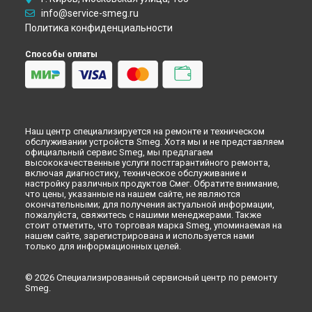
Ульяновске
info@service-smeg.ru
Политика конфиденциальности
Ремонт электропроводки кухонной плиты Smeg в
Кирове
Ремонт электропроводки кухонной плиты Smeg в
Способы оплаты
Оренбурге
Ремонт электропроводки кухонной плиты Smeg в
Кемерово
Ремонт электропроводки кухонной плиты Smeg в
Новокузнецке
Ремонт электропроводки кухонной плиты Smeg в
Рязани
Наш центр специализируется на ремонте и техническом
обслуживании устройств Smeg. Хотя мы и не представляем
Ремонт электропроводки кухонной плиты Smeg в
официальный сервис Smeg, мы предлагаем
Астрахани
высококачественные услуги постгарантийного ремонта,
Ремонт электропроводки кухонной плиты Smeg в
включая диагностику, техническое обслуживание и
Набережных Челнах
настройку различных продуктов Смег. Обратите внимание,
что цены, указанные на нашем сайте, не являются
Ремонт электропроводки кухонной плиты Smeg в
Липецке
окончательными; для получения актуальной информации,
пожалуйста, свяжитесь с нашими менеджерами. Также
стоит отметить, что торговая марка Smeg, упоминаемая на
нашем сайте, зарегистрирована и используется нами
только для информационных целей.
© 2026 Специализированный сервисный центр по ремонту
Smeg.