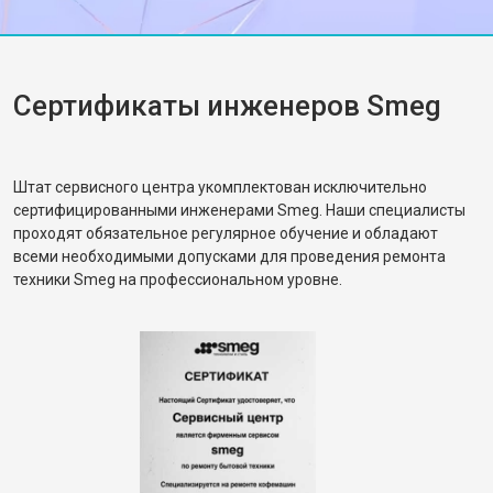
Замена нижнего уплотнителя
от 1000 ₽
Заказать
дверцы
Замена заливного шланга с
от 1100 ₽
Заказать
системой Аквастоп
Сертификаты инженеров Smeg
Замена заливного шланга
от 850 ₽
Заказать
Диагностика посудомоечной
бесплатно
Заказать
машины Smeg
Штат сервисного центра укомплектован исключительно
сертифицированными инженерами Smeg. Наши специалисты
проходят обязательное регулярное обучение и обладают
всеми необходимыми допусками для проведения ремонта
техники Smeg на профессиональном уровне.