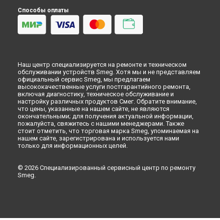
Ульяновске
Способы оплаты
Очистка фильтров посудомоечной машины Smeg в
Кирове
Очистка фильтров посудомоечной машины Smeg в
Оренбурге
Очистка фильтров посудомоечной машины Smeg в
Кемерово
Наш центр специализируется на ремонте и техническом
обслуживании устройств Smeg. Хотя мы и не представляем
Очистка фильтров посудомоечной машины Smeg в
официальный сервис Smeg, мы предлагаем
Новокузнецке
высококачественные услуги постгарантийного ремонта,
включая диагностику, техническое обслуживание и
Очистка фильтров посудомоечной машины Smeg в
Рязани
настройку различных продуктов Смег. Обратите внимание,
Очистка фильтров посудомоечной машины Smeg в
что цены, указанные на нашем сайте, не являются
Астрахани
окончательными; для получения актуальной информации,
пожалуйста, свяжитесь с нашими менеджерами. Также
Очистка фильтров посудомоечной машины Smeg в
стоит отметить, что торговая марка Smeg, упоминаемая на
Набережных Челнах
нашем сайте, зарегистрирована и используется нами
только для информационных целей.
Очистка фильтров посудомоечной машины Smeg в
Липецке
© 2026 Специализированный сервисный центр по ремонту
Smeg.