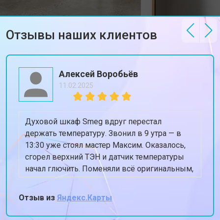
Корпусный ремонт (замена резинок,
от 850 ₽
Заказать
креплений, кнопок)
Ремонт платы управления
Отзывы наших клиентов
от 2590 ₽
Заказать
(восстановление)
Замена датчика мутности
от 1900 ₽
Заказать
Алексей Воробьёв
Замена датчика соли
от 1100 ₽
Заказать
11.02.2025
Замена заливного клапана
от 1550 ₽
Заказать
Замена расходомера
от 1600 ₽
Заказать
Духовой шкаф Smeg вдруг перестал
Замена разбрызгивателя
от 750 ₽
Заказать
держать температуру. Звонил в 9 утра — в
13:30 уже стоял мастер Максим. Оказалось,
Замена пускового конденсатора
от 1550 ₽
Заказать
циркуляционного насоса
сгорел верхний ТЭН и датчик температуры
начал глючить. Поменяли всё оригинальным,
Замена проточного
от 2000 ₽
Заказать
нагревательного элемента
духовка теперь греет ровно 180, когда
ставлю 180. Спасибо, жена снова готовит
Замена прессостата
от 1590 ₽
Заказать
Отзыв из
Яндекс.Карты
пироги!
Замена П-образного уплотнителя
от 1600 ₽
Заказать
дверцы