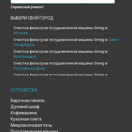
Сервисный ремонт
ВЫБЕРИ СВОЙ ГОРОД
Очистка фильтров посудомоечной машины Smeg в
Москве
Очистка фильтров посудомоечной машины Smeg в
Санкт-
Петербурге
Очистка фильтров посудомоечной машины Smeg в
Краснодаре
Очистка фильтров посудомоечной машины Smeg в
Ростове-на-Дону
Очистка фильтров посудомоечной машины Smeg в
Нижнем Новгороде
Очистка фильтров посудомоечной машины Smeg в
УСТРОЙСТВА
Новосибирске
Очистка фильтров посудомоечной машины Smeg в
Варочная панель
Челябинске
Духовой шкаф
Очистка фильтров посудомоечной машины Smeg в
Кофемашина
Екатеринбурге
Кухонная плита
Очистка фильтров посудомоечной машины Smeg в
Казани
Микроволновая печь
Очистка фильтров посудомоечной машины Smeg в
Уфе
Посудомоечная машина