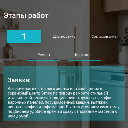
Ремонт или замена системы защиты
от 1800 ₽
Заказать
от протечек
Этапы работ
Ремонт или замена пружины дверцы
от 1200 ₽
Заказать
Замена платы сенсорного
от 1100 ₽
Заказать
управления
1
Диагностика
Согласование
Замена водоприёмника
от 2450 ₽
Заказать
Замена панели управления
от 1550 ₽
Заказать
Ремонт
Контроль
Замена блока управления
от 2000 ₽
Заказать
Замена ТЭН посудомоечной
от 1750 ₽
Заказать
машины Smeg
Заявка:
Ремонт/замена датчика
от 1590 ₽
Всё начинается с вашего звонка или сообщения в
Заказать
температуры
сервисный центр Smeg по поводу ремонта стильной
итальянской техники: холодильников, духовых шкафов,
Замена замка посудомоечной
от 1600 ₽
Заказать
варочных панелей, посудомоечных машин, вытяжек,
машины Smeg
винных шкафов и кофемашин. Быстро уточняем симптомы,
подбираем удобное время и сразу отправляем мастера к
Ремонт электропроводки
от 1250 ₽
Заказать
вам домой.
Замена шнура питания
от 1000 ₽
Заказать