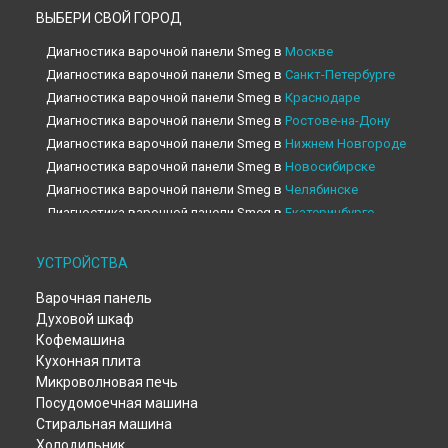
ВЫБЕРИ СВОЙ ГОРОД
Диагностика варочной панели Smeg в
Москве
Диагностика варочной панели Smeg в
Санкт-Петербурге
Диагностика варочной панели Smeg в
Краснодаре
Диагностика варочной панели Smeg в
Ростове-на-Дону
Диагностика варочной панели Smeg в
Нижнем Новгороде
Диагностика варочной панели Smeg в
Новосибирске
Диагностика варочной панели Smeg в
Челябинске
Диагностика варочной панели Smeg в
Екатеринбурге
Диагностика варочной панели Smeg в
Казани
Диагностика варочной панели Smeg в
Уфе
УСТРОЙСТВА
Диагностика варочной панели Smeg в
Воронеже
Варочная панель
Диагностика варочной панели Smeg в
Волгограде
Духовой шкаф
Диагностика варочной панели Smeg в
Барнауле
Кофемашина
Диагностика варочной панели Smeg в
Тольятти
Кухонная плита
Диагностика варочной панели Smeg в
Саратове
Микроволновая печь
Диагностика варочной панели Smeg в
Томске
Посудомоечная машина
Диагностика варочной панели Smeg в
Тюмени
Стиральная машина
Диагностика варочной панели Smeg в
Иркутске
Холодильник