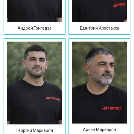
Дмитрий Хлестаков
Андрей Гонгадзе
Арсен Маркарян
Георгий Маркарян