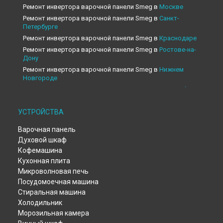
Ремонт инвертора варочной панели Smeg в
Москве
Ремонт инвертора варочной панели Smeg в
Санкт-
Петербурге
Ремонт инвертора варочной панели Smeg в
Краснодаре
Ремонт инвертора варочной панели Smeg в
Ростове-на-
Дону
Ремонт инвертора варочной панели Smeg в
Нижнем
Новгороде
Ремонт инвертора варочной панели Smeg в
Новосибирске
Ремонт инвертора варочной панели Smeg в
Челябинске
УСТРОЙСТВА
Ремонт инвертора варочной панели Smeg в
Екатеринбурге
Ремонт инвертора варочной панели Smeg в
Казани
Варочная панель
Ремонт инвертора варочной панели Smeg в
Уфе
Духовой шкаф
Ремонт инвертора варочной панели Smeg в
Воронеже
Кофемашина
Ремонт инвертора варочной панели Smeg в
Волгограде
Кухонная плита
Ремонт инвертора варочной панели Smeg в
Барнауле
Микроволновая печь
Ремонт инвертора варочной панели Smeg в
Тольятти
Посудомоечная машина
Стиральная машина
Ремонт инвертора варочной панели Smeg в
Саратове
Холодильник
Ремонт инвертора варочной панели Smeg в
Томске
Морозильная камера
Ремонт инвертора варочной панели Smeg в
Тюмени