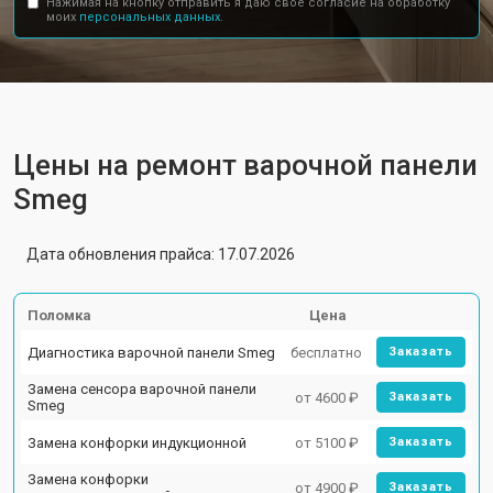
Нажимая на кнопку отправить я даю свое согласие на обработку
моих
персональных данных.
Цены на ремонт варочной панели
Smeg
Дата обновления прайса: 17.07.2026
Поломка
Цена
Диагностика варочной панели Smeg
бесплатно
Заказать
Замена сенсора варочной панели
от 4600 ₽
Заказать
Smeg
Замена конфорки индукционной
от 5100 ₽
Заказать
Замена конфорки
от 4900 ₽
Заказать