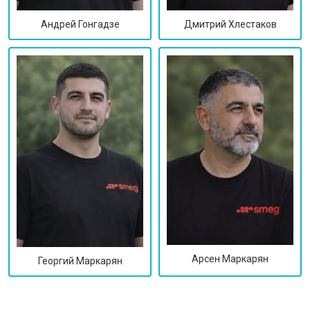
Дмитрий Хлестаков
Андрей Гонгадзе
Арсен Маркарян
Георгий Маркарян