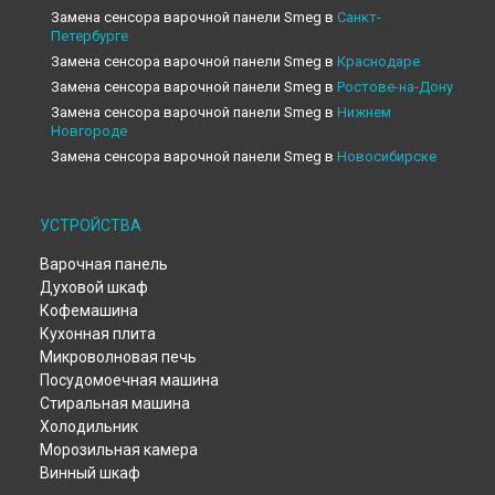
Замена сенсора варочной панели Smeg в
Санкт-
Петербурге
Замена сенсора варочной панели Smeg в
Краснодаре
Замена сенсора варочной панели Smeg в
Ростове-на-Дону
Замена сенсора варочной панели Smeg в
Нижнем
Новгороде
Замена сенсора варочной панели Smeg в
Новосибирске
Замена сенсора варочной панели Smeg в
Челябинске
Замена сенсора варочной панели Smeg в
Екатеринбурге
УСТРОЙСТВА
Замена сенсора варочной панели Smeg в
Казани
Замена сенсора варочной панели Smeg в
Уфе
Варочная панель
Замена сенсора варочной панели Smeg в
Воронеже
Духовой шкаф
Замена сенсора варочной панели Smeg в
Волгограде
Кофемашина
Кухонная плита
Замена сенсора варочной панели Smeg в
Барнауле
Микроволновая печь
Замена сенсора варочной панели Smeg в
Тольятти
Посудомоечная машина
Замена сенсора варочной панели Smeg в
Саратове
Стиральная машина
Замена сенсора варочной панели Smeg в
Томске
Холодильник
Замена сенсора варочной панели Smeg в
Тюмени
Морозильная камера
Замена сенсора варочной панели Smeg в
Иркутске
Винный шкаф
Замена сенсора варочной панели Smeg в
Самаре