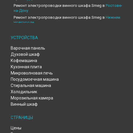
Ремонт электропроводки винного шкафа Smeg в
Ростове-
на-Дону
Ремонт электропроводки винного шкафа Smeg в
Нижнем
Новгороде
Ремонт электропроводки винного шкафа Smeg в
Новосибирске
УСТРОЙСТВА
Ремонт электропроводки винного шкафа Smeg в
Челябинске
Варочная панель
Ремонт электропроводки винного шкафа Smeg в
Духовой шкаф
Екатеринбурге
Кофемашина
Ремонт электропроводки винного шкафа Smeg в
Казани
Кухонная плита
Ремонт электропроводки винного шкафа Smeg в
Уфе
Микроволновая печь
Ремонт электропроводки винного шкафа Smeg в
Посудомоечная машина
Воронеже
Стиральная машина
Ремонт электропроводки винного шкафа Smeg в
Холодильник
Волгограде
Морозильная камера
Ремонт электропроводки винного шкафа Smeg в
Винный шкаф
Барнауле
Ремонт электропроводки винного шкафа Smeg в
СТРАНИЦЫ
Тольятти
Ремонт электропроводки винного шкафа Smeg в
Цены
Саратове