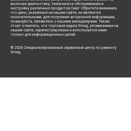
Ремонт электропроводки винного шкафа Smeg в
включая диагностику, техническое обслуживание и
Набережных Челнах
настройку различных продуктов Смег. Обратите внимание,
что цены, указанные на нашем сайте, не являются
Ремонт электропроводки винного шкафа Smeg в
Липецке
окончательными; для получения актуальной информации,
пожалуйста, свяжитесь с нашими менеджерами. Также
стоит отметить, что торговая марка Smeg, упоминаемая на
нашем сайте, зарегистрирована и используется нами
только для информационных целей.
© 2026 Специализированный сервисный центр по ремонту
Smeg.